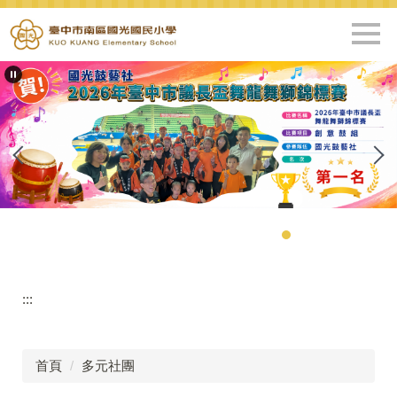
跳
到
主
要
內
容
區
:::
首頁
多元社團