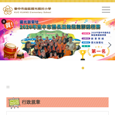
跳
到
主
要
內
容
區
:::
行政規章