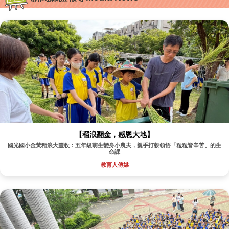
【稻浪翻金，感恩大地】
國光國小金黃稻浪大豐收：五年級萌生變身小農夫，親手打穀領悟「粒粒皆辛苦」的生
命課
教育人傳媒