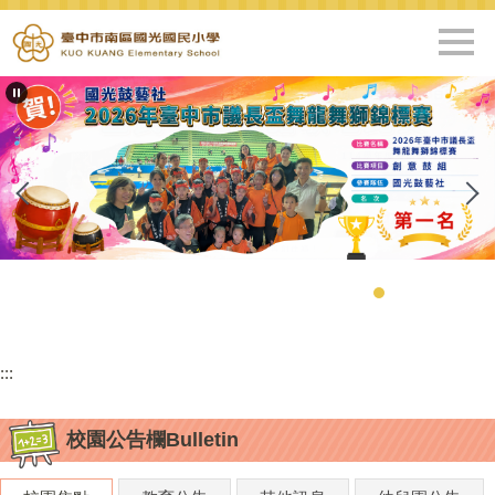
跳
到
主
要
內
容
區
:::
校園公告欄Bulletin