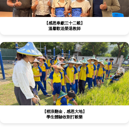
【感恩奉獻三十二載】
溫馨歡送榮退教師
【稻浪翻金，感恩大地】
學生體驗收割打穀樂