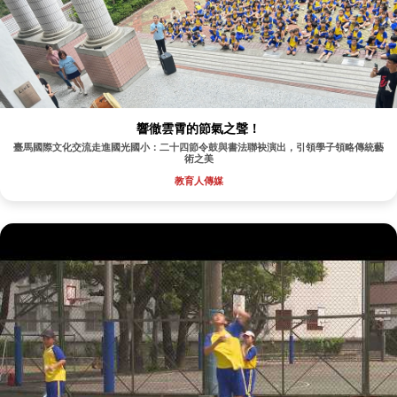
響徹雲霄的節氣之聲！
臺馬國際文化交流走進國光國小：二十四節令鼓與書法聯袂演出，引領學子領略傳統藝
術之美
教育人傳媒